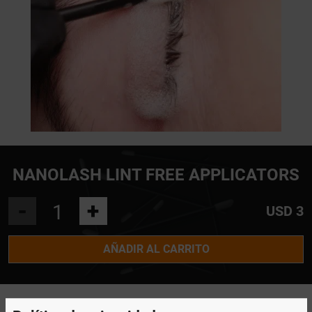
NANOLASH LINT FREE APPLICATORS
-
+
USD 3
AÑADIR AL CARRITO