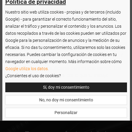
Política de privacidad
¡PRECISIÓN
EN EL ESTILIZADO DE
Nuestro sitio web utiliza cookies - propias y de terceros (incluido
PESTAÑAS Y CEJAS!
!
Google) - para garantizar el correcto funcionamiento del sitio,
analizar el tráfico y personalizar el contenido y los anuncios. Los
Los aplicadores flocados no absorben líquidos, lo que
datos recopilados a través de las cookies pueden ser utilizados por
garantiza un uso mucho menor y más
preciso
de los
Google para la personalización de anuncios y la medición de su
cosméticos. Los aplicadores te permiten coger la cantidad
eficacia. Si no das tu consentimiento, utilizaremos solo las cookies
justa de productos, permitiendo su correcta dosificación y
necesarias. Puedes cambiar la configuración de cookies en tu
una distribución cómoda y precisa. El envase contiene 50
navegador en cualquier momento. Más información sobre cómo
aplicadores, lo que es suficiente para mucho tiempo. Los
Google utiliza los datos.
accesorios
no sueltan pelusa
, por lo que tu trabajo
¿Consientes el uso de cookies?
avanzará sin problemas.
Sí, doy mi consentimiento
No, no doy mi consentimiento
Personalizar