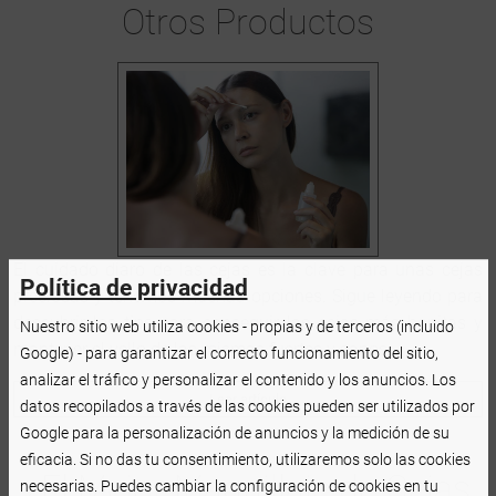
Otros Productos
El cuidado diaro de las cejas es la clave para unas cejas
Política de privacidad
preciosas y tenemos muchas opciones. Sigue leyendo para
descubrir los tips para conseguir las cejas más bonitas y
Nuestro sitio web utiliza cookies - propias y de terceros (incluido
mantener el vello de las mismas fuertes y sanos.
Google) - para garantizar el correcto funcionamiento del sitio,
analizar el tráfico y personalizar el contenido y los anuncios. Los
Leer artículo
datos recopilados a través de las cookies pueden ser utilizados por
Google para la personalización de anuncios y la medición de su
eficacia. Si no das tu consentimiento, utilizaremos solo las cookies
¿El Mejor Maquillaje de Cejas
necesarias. Puedes cambiar la configuración de cookies en tu