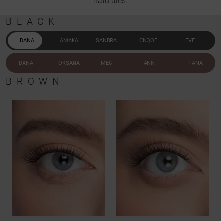
naturales.
BLACK
DANA
AMAKA
SANDRA
CNQOE
EVE
DANA
OKSANA
MEG
ANN
TANA
BROWN