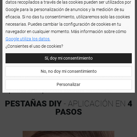
datos recopilados a través de las cookies pueden ser utilizados por
hasta 7 días
. Todo lo que tienes que hacer es elegir
tu estilo
Google para la personalización de anuncios y la medición de su
de pestañas
favorito y los accesorios que necesitarás para
eficacia. Si no das tu consentimiento, utilizaremos solo las cookies
aplicarlas. Consigue el fijador, el sellador y el aplicador
necesarias. Puedes cambiar la configuración de cookies en tu
especial para racimos de pestañas y ¡descubre lo fácil que
navegador en cualquier momento. Más información sobre cómo
es!
Google utiliza los datos.
¿Consientes el uso de cookies?
Sí, doy mi consentimiento
¿Te apetece quitarte las pestañas y probar otro estilo? Todo
lo que tienes que hacer es utilizar un
removedor de
No, no doy mi consentimiento
pestañas postizas
. Aplícalo a lo largo de las pestañas y
espera un momento. Los racimos de pestañas DIY
se
Personalizar
separarán de tus pestañas naturales
sin esfuerzo.
PESTAÑAS DIY
- APLICACIÓN EN
4
PASOS