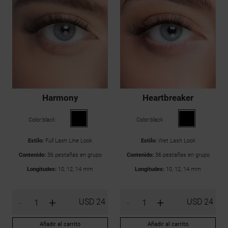
Harmony
Heartbreaker
Color:
black
Color:
black
Estilo:
Full Lash Line Look
Estilo:
Wet Lash Look
Contenido:
36 pestañas en grupo
Contenido:
36 pestañas en grupo
Longitudes:
10, 12, 14 mm
Longitudes:
10, 12, 14 mm
-
+
-
+
USD 24
USD 24
Añadir al carrito
Añadir al carrito