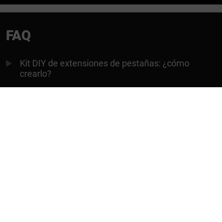
FAQ
Kit DIY de extensiones de pestañas: ¿cómo
crearlo?
Pestañas en racimo DIY: ¿tienen fecha de
caducidad?
¿De qué material están hechas las pestañas de
racimo DIY?
¿Cómo se ajustan bien los racimos de pestañas
al ojo?
¿Se pueden reutilizar los racimos de pestañas
DIY?
¿Cuánto se tarda en tramitar un pedido?