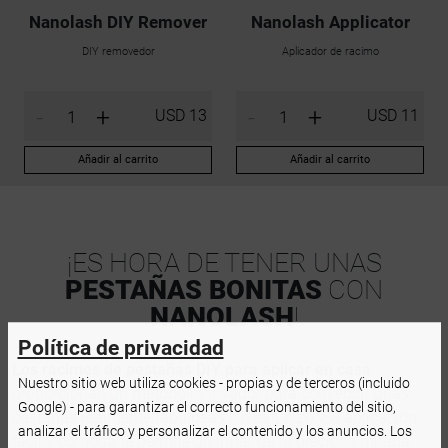
Nanolash DIY Remover
Nanolash Applicator
DIY removedor
Aplicador de racimo
-
+
-
+
USD 13
USD 11
Añadir al carrito
Añadir al carrito
¡ES HORA DE TENER UNAS
PESTAÑAS BONITAS
CON
NANOLASH
!
Política de privacidad
Los racimos de pestañas DIY para aplicar en casa
Nuestro sitio web utiliza cookies - propias y de terceros (incluido
proporcionan un método innovador para conseguir unas
Google) - para garantizar el correcto funcionamiento del sitio,
pestañas realmente fabulosas sin esfuerzo. Su aplicación
analizar el tráfico y personalizar el contenido y los anuncios. Los
fácil y cómoda te permite disfrutar de tu preciosa mirada