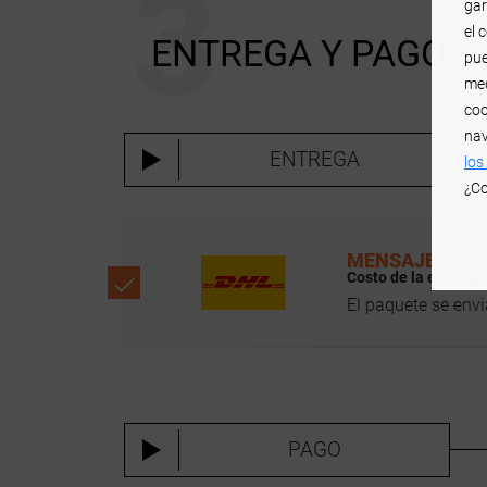
gar
el 
ENTREGA Y PAGO
pue
med
coo
nav
ENTREGA
los
¿Co
MENSAJERÍA D
Costo de la entrega
El paquete se envi
PAGO