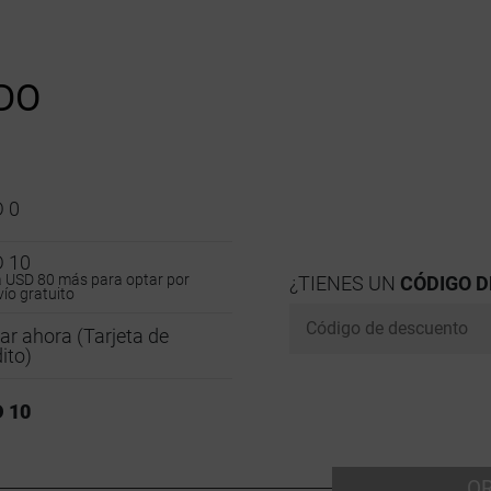
DO
 0
 10
 USD 80 más para optar por
¿TIENES UN
CÓDIGO D
vío gratuito
ar ahora (Tarjeta de
ito)
 10
O