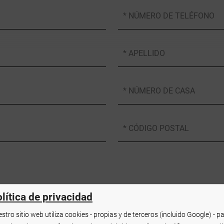
* NÚMERO DE TELÉFONO
* APELLIDO
* NÚMERO DE CASA
* CÓDIGO POSTAL
lítica de privacidad
stro sitio web utiliza cookies - propias y de terceros (incluido Google) - p