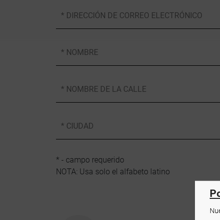
* DIRECCIÓN DE CORREO ELECTRÓNICO
* NOMBRE
* NOMBRE DE LA CALLE
* CIUDAD
* - campo requerido
NOTA: Usa solo el alfabeto latino
Po
Nue