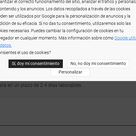
antizar el correcto funcionamiento del sitio, analizar el tráfico y personal
contenido y los anuncios. Los datos recopilados a través de las cookies
den ser utilizados por Google para la personalización de anuncios y la
ición de su eficacia. Si no das tu consentimiento, utilizaremos solo las
kies necesarias. Puedes cambiar la configuración de cookies en tu
egador en cualquier momento. Más información sobre cómo
Google util
 datos.
nsientes el uso de cookies?
Sí, doy mi consentimiento
No, no doy mi consentimiento
Personalizar
HL
:
USD 10
ará en un plazo de 2-4 días laborables.