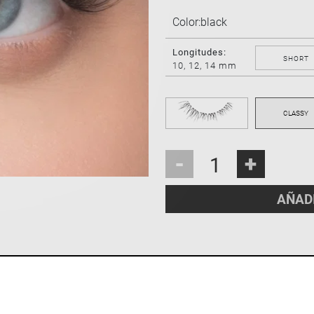
Color:
black
Longitudes:
SHORT
10, 12, 14 mm
-
+
AÑAD