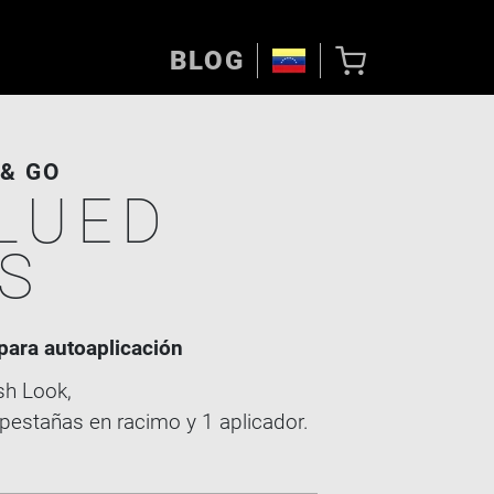
BLOG
& GO
LUED
S
para autoaplicación
sh Look,
pestañas en racimo y 1 aplicador.