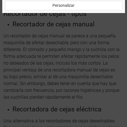
Personalizar
Recortador de cejas - tipos
Recortador de cejas manual
Un recortador de cejas manual se parece a una pequeña
maquinilla de afeitar desechable, pero con una forma
diferente. El cómodo y pequeño mango y la cuchilla con la
forma adecuada te permiten afeitar rápidamente los pelos
no deseados de las cejas, incluso los más cortos. La
principal ventaja de una recortadora manual de cejas es
su bajo precio, similar al de una maquinilla desechable
normal. Sin embargo, debes tener en cuenta que hay que
cambiarla con frecuencia, por razones higiénicas y porque
las cuchillas pierden rápidamente el filo.
Recortadora de cejas eléctrica
Una alternativa a los recortadores de cejas desechables.