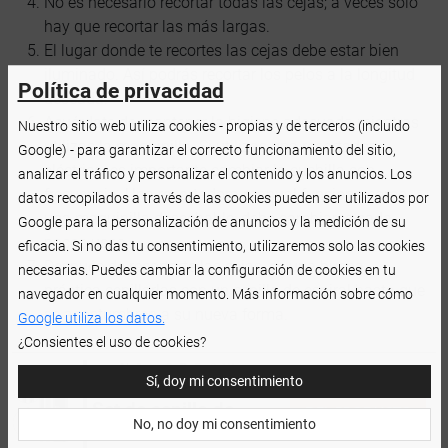
No es necesario recortar todas las cejas; a veces solo
hay que recortar las más largas.
El lugar donde te recortes las cejas debe estar bien
iluminado. Así podrás recortar los pelos a la longitud
Política de privacidad
deseada.
Acuérdate de mantener la higiene adecuada mientras
Nuestro sitio web utiliza cookies - propias y de terceros (incluido
utilizas la maquinilla. Si utilizas una recortadora
Google) - para garantizar el correcto funcionamiento del sitio,
eléctrica, es importante cambiar la cuchilla con
analizar el tráfico y personalizar el contenido y los anuncios. Los
frecuencia. Una recortadora manual funciona como
datos recopilados a través de las cookies pueden ser utilizados por
una maquinilla desechable: debe cambiarse cada
Google para la personalización de anuncios y la medición de su
pocos usos.
eficacia. Si no das tu consentimiento, utilizaremos solo las cookies
Después de recortarte las cejas, es una buena
necesarias. Puedes cambiar la configuración de cookies en tu
práctica cepillarlas con un cepillo de espiral hasta que
navegador en cualquier momento. Más información sobre cómo
se acostumbren a su nueva forma.
Google utiliza los datos.
¿Consientes el uso de cookies?
Sí, doy mi consentimiento
VER LOS DETALLES
Set de cepillo de
DEL PRODUCTO
No, no doy mi consentimiento
peinado de cejas