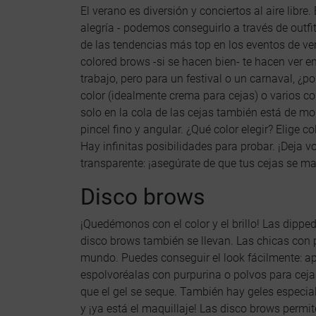
El verano es diversión y conciertos al aire libre.
alegría - podemos conseguirlo a través de outfi
de las tendencias más top en los eventos de ve
colored brows -si se hacen bien- te hacen ver 
trabajo, pero para un festival o un carnaval, ¿p
color (idealmente crema para cejas) o varios co
solo en la cola de las cejas también está de mod
pincel fino y angular. ¿Qué color elegir? Elige c
Hay infinitas posibilidades para probar. ¡Deja vo
transparente: ¡asegúrate de que tus cejas se m
Disco brows
¡Quedémonos con el color y el brillo! Las dippe
disco brows también se llevan. Las chicas con p
mundo. Puedes conseguir el look fácilmente: apl
espolvoréalas con purpurina o polvos para ceja
que el gel se seque. También hay geles especial
y ¡ya está el maquillaje! Las disco brows permi