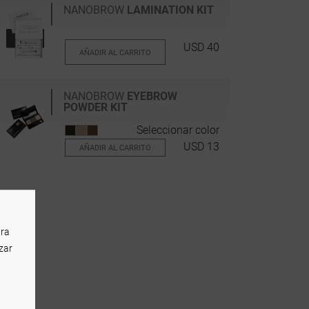
NANOBROW
LAMINATION KIT
USD 40
AÑADIR AL CARRITO
NANOBROW
EYEBROW
POWDER KIT
Seleccionar color
USD 13
AÑADIR AL CARRITO
ara
izar