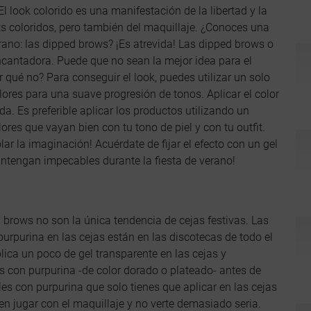
 El look colorido es una manifestación de la libertad y la
ts coloridos, pero también del maquillaje. ¿Conoces una
rano: las dipped brows? ¡Es atrevida! Las dipped brows o
encantadora. Puede que no sean la mejor idea para el
or qué no? Para conseguir el look, puedes utilizar un solo
lores para una suave progresión de tonos. Aplicar el color
a. Es preferible aplicar los productos utilizando un
olores que vayan bien con tu tono de piel y con tu outfit.
lar la imaginación! Acuérdate de fijar el efecto con un gel
antengan impecables durante la fiesta de verano!
d brows no son la única tendencia de cejas festivas. Las
urpurina en las cejas están en las discotecas de todo el
ica un poco de gel transparente en las cejas y
s con purpurina -de color dorado o plateado- antes de
es con purpurina que solo tienes que aplicar en las cejas
ten jugar con el maquillaje y no verte demasiado seria.