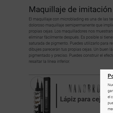
Maquillaje de imitació
El maquillaje con microblading es una de las t
doloroso maquillaje semipermanente que implica c
propias cejas. Los maquilladores nos muestran
eliminar fácilmente después. Es posible si tiene
saturada de pigmento. Puedes utilizarlo para re
dibujes parecerán tus propias cejas. Un buen 
pigmentado y preciso. Puedes construir el efecto
resaltar la línea inferior.
Po
Nue
gar
el 
Lápiz para cejas
pue
med