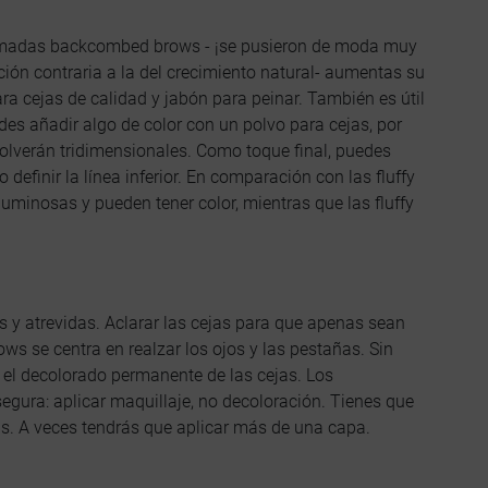
 llamadas backcombed brows - ¡se pusieron de moda muy
cción contraria a la del crecimiento natural- aumentas su
ra cejas de calidad y jabón para peinar. También es útil
des añadir algo de color con un polvo para cejas, por
olverán tridimensionales. Como toque final, puedes
o definir la línea inferior. En comparación con las fluffy
minosas y pueden tener color, mientras que las fluffy
s y atrevidas. Aclarar las cejas para que apenas sean
ws se centra en realzar los ojos y las pestañas. Sin
 el decolorado permanente de las cejas. Los
gura: aplicar maquillaje, no decoloración. Tienes que
las. A veces tendrás que aplicar más de una capa.