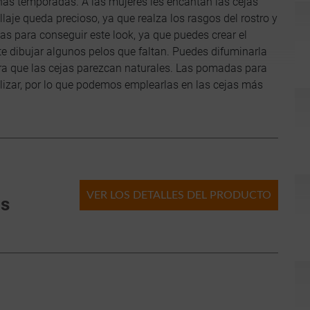
as temporadas. A las mujeres les encantan las cejas
laje queda precioso, ya que realza los rasgos del rostro y
as para conseguir este look, ya que puedes crear el
ite dibujar algunos pelos que faltan. Puedes difuminarla
ra que las cejas parezcan naturales. Las pomadas para
ilizar, por lo que podemos emplearlas en las cejas más
VER LOS DETALLES DEL PRODUCTO
as